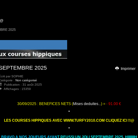
!@
BRE 2025
SEPTEMBRE 2025
Imprimer
Écrit par
SOPHIE
Catégorie :
Non catégorisé
Publication : 31 août 2025
Affichages : 15359
30/09/2025 : BENEFICES NETS (
Mises deduites...
) =
- 91.00
€
*
LES COURSES HIPPIQUES AVEC WWW.TURFY2010.COM CLIQUEZ ICI !!@
*
BRAVO A NOS JOUEURS AYAN
T REUSSI UN JOLI SEPTEMBRE 2025, HIIIIIIIH