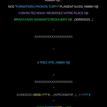
HIIIIIIIIH !!@...
NOS "
FORMATIONS PRONOS TURFY
" PLAISENT AUSSI, HIIIIIIIH !!@
CONTACTEZ NOUS / RESERVEZ VOTRE PLACE !!@
BRAVO A NOS GAGNANTS REGULIERS !!@...
(30/09/2025...
)
*
XXXXXXXXXXXXXXXXXXXX
*
A TRES VITE, HIIIIIIIH !!@
*
XXXXXXXXXXXXXXXXXXXX
*
01/09/2025=/
MISE=??? €
.....(APROXIMATIF...)....=
+??? €
*