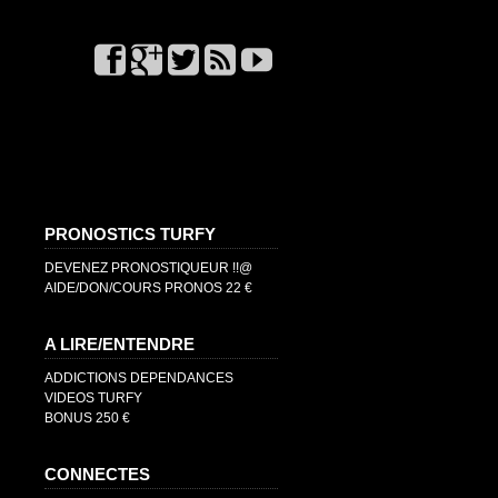
PRONOSTICS TURFY
DEVENEZ PRONOSTIQUEUR !!@
AIDE/DON/COURS PRONOS 22 €
A LIRE/ENTENDRE
ADDICTIONS DEPENDANCES
VIDEOS TURFY
BONUS 250 €
CONNECTES