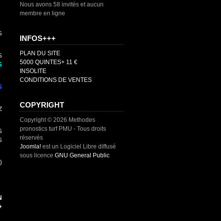
Nous avons 58 invités et aucun
membre en ligne
S
INFOS+++
PLAN DU SITE
S
5000 QUINTES+ 11 €
S
INSOLITE
CONDITIONS DE VENTES
S
COPYRIGHT
Z
Copyright © 2026 Methodes
pronostics turf PMU - Tous droits
S
réservés
S
Joomla!
est un Logiciel Libre diffusé
sous licence
GNU General Public
)
N
+