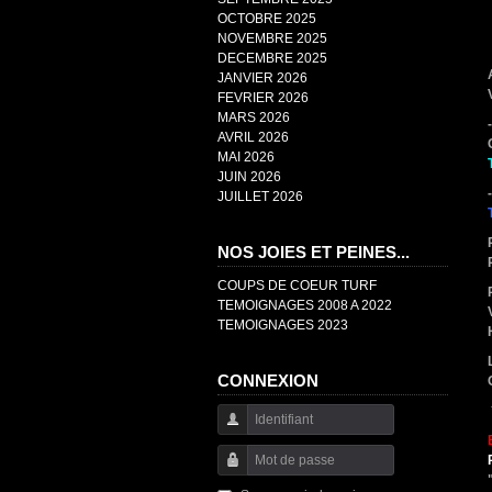
OCTOBRE 2025
NOVEMBRE 2025
DECEMBRE 2025
JANVIER 2026
FEVRIER 2026
MARS 2026
AVRIL 2026
MAI 2026
JUIN 2026
JUILLET 2026
NOS JOIES ET PEINES...
COUPS DE COEUR TURF
TEMOIGNAGES 2008 A 2022
TEMOIGNAGES 2023
CONNEXION
Identifiant
Mot de passe