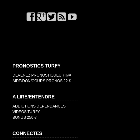
PRONOSTICS TURFY
DEVENEZ PRONOSTIQUEUR !!@
AIDE/DON/COURS PRONOS 22 €
A LIRE/ENTENDRE
ADDICTIONS DEPENDANCES
VIDEOS TURFY
BONUS 250 €
CONNECTES