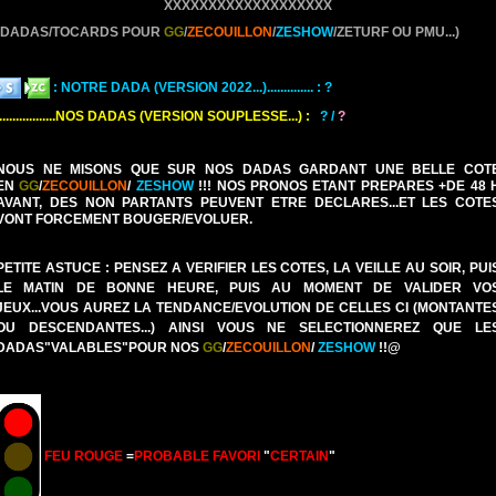
XXXXXXXXXXXXXXXXXXX
(DADAS/TOCARDS POUR
GG
/
ZECOUILLON
/
ZESHOW
/ZETURF OU PMU...)
:
NOTRE DADA (VERSION 2022...).............. :
?
..................NOS DADAS (VERSION SOUPLESSE...) :
? /
?
NOUS NE MISONS QUE SUR NOS DADAS GARDANT UNE BELLE COT
EN
GG
/
ZECOUILLON
/
ZESHOW
!!! NOS PRONOS ETANT PREPARES +DE 48 
AVANT, DES NON PARTANTS PEUVENT ETRE DECLARES...ET LES COTE
VONT FORCEMENT BOUGER/EVOLUER.
PETITE ASTUCE : PENSEZ A VERIFIER LES COTES, LA VEILLE AU SOIR, PUI
LE MATIN DE BONNE HEURE, PUIS AU MOMENT DE VALIDER VO
JEUX...VOUS AUREZ LA TENDANCE/EVOLUTION DE CELLES CI (MONTANTE
OU DESCENDANTES...) AINSI VOUS NE SELECTIONNEREZ QUE LE
DADAS"VALABLES"POUR NOS
GG
/
ZECOUILLON
/
ZESHOW
!!@
FEU ROUGE
=
PROBABLE FAVORI
"
CERTAIN
"