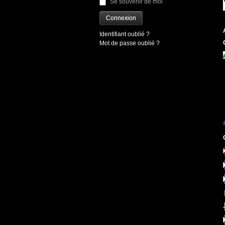
Se souvenir de moi
Connexion
Identifiant oublié ?
Mot de passe oublié ?
.