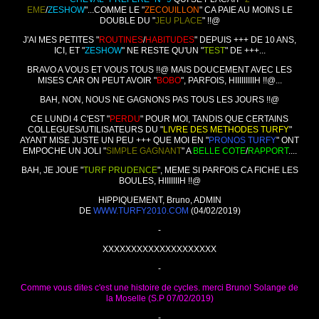
EME
/
ZESHOW
"...COMME LE "
ZECOUILLON
" CA PAIE AU MOINS LE
DOUBLE DU "
JEU PLACE
" !!@
J'AI MES PETITES "
ROUTINES
/
HABITUDES
" DEPUIS +++ DE 10 ANS,
ICI, ET "
ZESHOW
" NE RESTE QU'UN "
TEST
" DE +++...
BRAVO A VOUS ET VOUS TOUS !!@ MAIS DOUCEMENT AVEC LES
MISES CAR ON PEUT AVOIR "
BOBO
", PARFOIS, HIIIIIIIIIH !!@...
BAH, NON, NOUS NE GAGNONS PAS TOUS LES JOURS !!@
CE LUNDI 4 C'EST "
PERDU
" POUR MOI, TANDIS QUE CERTAINS
COLLEGUES/UTILISATEURS DU "
LIVRE DES METHODES TURFY
"
AYANT MISE JUSTE UN PEU +++ QUE MOI EN "
PRONOS TURFY
" ONT
EMPOCHE UN JOLI "
SIMPLE GAGNANT
" A
BELLE COTE
/
RAPPORT
....
BAH, JE JOUE "
TURF PRUDENCE
", MEME SI PARFOIS CA FICHE LES
BOULES, HIIIIIIIH !!@
HIPPIQUEMENT, Bruno, ADMIN
DE
WWW.TURFY2010.COM
(04/02/2019)
-
XXXXXXXXXXXXXXXXXXXX
-
Comme vous dites c'est une histoire de cycles. merci Bruno! Solange de
la Moselle (S.P 07/02/2019)
-