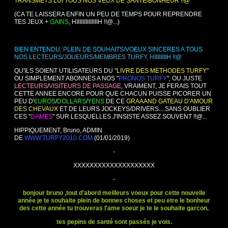
TRANSMETS LUI TOUS NOS VEUX DE SANTE/BONHEUR !!@
(CA TE LAISSERA ENFIN UN PEU DE TEMPS POUR REPRENDRE
TES JEUX +
GAINS
, HIIIIIIIIIIIIIIH !!@...)
BIEN ENTENDU, PLEIN DE SOUHAITS/VOEUX SINCERES A TOUS
NOS LECTEURS/JOUEURS/MEMBRES TURFY, HIIIIIIIIH !!@
QU'ILS SOIENT UTILISATEURS DU "
LIVRE DES METHODES TURFY
"
OU SIMPLEMENT ABONNES A NOS "
PRONOS TURFY
", OU JUSTE
LECTEURS
/
VISITEURS
DE PASSAGE
, VRAIMENT, JE FERAIS TOUT
CETTE ANNEE ENCORE POUR QUE CHACUN PUISSE PICORER UN
PEU D'
€UROS
/
DOLLARS
/
YENS
DE CE
GRAAAND GATEAU D'AMOUR
DES CHEVAUX
ET DE LEURS JOCKEYS/DRIVERS....SANS OUBLIER
CES "
DAMES
" SUR LESQUELLES J'INSISTE ASSEZ SOUVENT !!@...
HIPPIQUEMENT, Bruno, ADMIN
DE
WWW.TURFY2010.COM
(01/01/2019)
-
XXXXXXXXXXXXXXXXXXXX
-
bonjour bruno ,tout d'abord meilleurs voeux pour cette nouvelle
année je te souhaite plein de bonnes choses et peu etre le bonheur
des cette année tu trouveras l'ame soeur je te le souhaite garcon.
tes pepins de santé sont passés je vois.