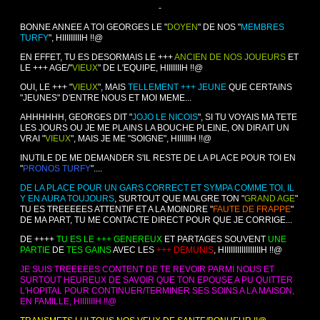
-
BONNE ANNEE A TOI GEORGES LE "
DOYEN
" DE NOS "
MEMBRES
TURFY
", HIIIIIIIIIH !!@
EN EFFET, TU ES DESORMAIS LE +++
ANCIEN DE NOS JOUEURS
ET
LE +++ AGE/"
VIEUX
" DE L'EQUIPE, HIIIIIIIH !!@
OUI, LE +++ "
VIEUX
", MAIS
TELLEMENT +++ JEUNE
QUE CERTAINS
"JEUNES" D'ENTRE NOUS ET MOI MEME...
AHHHHHH, GEORGES DIT "
JOJO LE NICOIS
", SI TU VOYAIS MA TETE
LES JOURS OU JE ME PLAINS LA BOUCHE PLEINE, ON DIRAIT UN
VRAI "
VIEUX
", MAIS JE ME "SOIGNE", HIIIIIIH !!@
INUTILE DE ME DEMANDER S'IL RESTE DE LA PLACE POUR TOI EN
"
PRONOS TURFY
"....
DE LA PLACE POUR UN GARS CORRECT ET SYMPA COMME TOI, IL
Y EN AURA TOUJOURS
, SURTOUT QUE MALGRE TON "
GRAND AGE
"
TU ES TREEEEES ATTENTIF ET A LA MOINDRE "
FAUTE DE FRAPPE
"
DE MA PART, TU ME CONTACTE DIRECT POUR QUE JE CORRIGE...
DE ++++
TU ES LE +++
GENEREUX
ET PARTAGES SOUVENT
UNE
PARTIE
DE
TES GAINS
AVEC LES
+++ DEMUNIS
, HIIIIIIIIIIIIIIIIIH !!@
JE SUIS TREEEEES CONTENT DE TE REVOIR PARMI NOUS ET
SURTOUT HEUREUX DE SAVOIR QUE TON EPOUSE A PU QUITTER
L'HOPITAL POUR CONTINUER/TERMINER SES SOINS A LA MAISON,
EN FAMILLE, HIIIIIIIH !!@