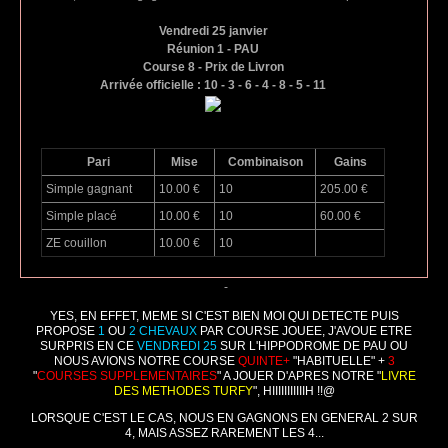
Vendredi 25 janvier
Réunion 1 - PAU
Course 8 - Prix de Livron
Arrivée officielle : 10 - 3 - 6 - 4 - 8 - 5 - 11
Pari
Mise
Combinaison
Gains
Simple gagnant
10.00 €
10
205.00 €
Simple placé
10.00 €
10
60.00 €
ZE couillon
10.00 €
10
-
YES, EN EFFET, MEME SI C'EST BIEN MOI QUI DETECTE PUIS
PROPOSE
1
OU
2
CHEVAUX
PAR COURSE JOUEE, J'AVOUE ETRE
SURPRIS EN CE
VENDREDI 25
SUR L'HIPPODROME DE PAU OU
NOUS AVIONS NOTRE COURSE
QUINTE+
"HABITUELLE" +
3
"
COURSES SUPPLEMENTAIRES
" A JOUER D'APRES NOTRE "
LIVRE
DES METHODES TURFY
", HIIIIIIIIIIIH !!@
LORSQUE C'EST LE CAS, NOUS EN GAGNONS EN GENERAL 2 SUR
4, MAIS ASSEZ RAREMENT LES 4...