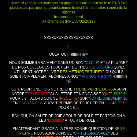
placé et zecouillon mais pas en gagnant donc je touche le n°10; 5 fois
placé mais pas joué gagnant.comme tu dis( j'ai les boules ).merci de ta
réponse
tres cordialement
a+ champion (RP.L 07/02/2019)
-
XXXXXXXXXXXXXXXXXXXX
-
OULA, OUI, HIIIIIIIH !!@
NOUS SOMMES VRAIMENT DANS UN BON "
CYCLE
" ET LA PLUPART
DE NOS COLLEGUES TOUCHENT DE TRES
JOLIS COUPS
QU'ILS
UTILISENT NOTRE "
LIVRE DES METHODES TURFY
", OU QU'ILS
SOIENT SIMPLEMENT ABONNES A NOS "
PRONOS TURFY
", HIIIIIIIIIIH
!!@
EUH, POUR UNE FOIS NOTRE CHER
RENE PIERRE DU 76
A SUIVI
NOTRE "
FEU ROUGE
" A LA LETTRE ET N'ENCAISSE "
QUE
"
38.50 €
POUR 5 €....ALORS QU'UNE "
PIECETTE
" SUR
NOTRE CHEVAL N° 10
EN
GAGNANT
LUI AURAIT PERMIS DE TOUCHER EN +++
40.30 €
POUR 1 €....
BAH OUI, ON SAUTE DE JOIE A TOUR DE ROLE ET PARFOIS ON A
LES "
BOULES
" A TOUR DE ROLE...
EN ATTENDANT, GRACE A LA TRES BONNE QUESTION DE
RENE
PIERRE
NOUS ABORDONS LE "
CRITERE
/
PASSAGE
" DES