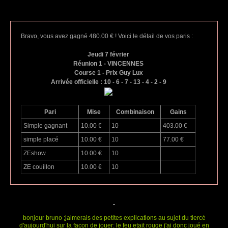
Bravo, vous avez gagné 480.00 € ! Voici le détail de vos paris :
Jeudi 7 février
Réunion 1 - VINCENNES
Course 1 - Prix Guy Lux
Arrivée officielle : 10 - 6 - 7 - 13 - 4 - 2 - 9
Pari
Mise
Combinaison
Gains
Simple gagnant
10.00 €
10
403.00 €
simple placé
10.00 €
10
77.00 €
ZEshow
10.00 €
10
ZE couillon
10.00 €
10
-
bonjour bruno ;jaimerais des petites explications au sujet du tiercé
d'aujourd'hui sur la facon de jouer: le feu etait rouge j'ai donc joué en