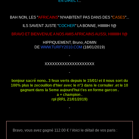
EN DIRECT
...
BAH NON, LES "
AFRICAINS
" N'HABITENT PAS DANS DES "
CASES
"...
ILS SAVENT JUSTE "
COCHER
" LA BONNE, HIIIIIIIH !!@
BRAVO ET BIENVENUE A NOS AMIS AFRICAINS AUSSI, HIIIIIIIIH !!@
HIPPIQUEMENT, Bruno, ADMIN
DE
WWW.TURFY2010.COM
(18/01/2019)
-
XXXXXXXXXXXXXXXXXXXX
-
bonjour sacré nono.. 3 feux verts depuis le 15/01/ et il nous sort du
100% plus le zecouillon d'hier avec le n°3 dans le cornulier .et le 10
gagnant dans la 5eme aujourd'hui t'es en forme garcon .
a + champion .
rpl (RP.L 21/01/2019)
-
Bravo, vous avez gagné 112.00 € ! Voici le détail de vos paris :