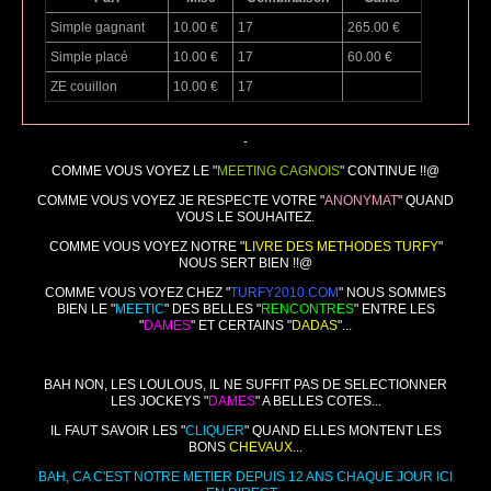
Simple gagnant
10.00 €
17
265.00 €
Simple placé
10.00 €
17
60.00 €
ZE couillon
10.00 €
17
-
COMME VOUS VOYEZ LE "
MEETING CAGNOIS
" CONTINUE !!@
COMME VOUS VOYEZ JE RESPECTE VOTRE "
ANONYMAT
" QUAND
VOUS LE SOUHAITEZ.
COMME VOUS VOYEZ NOTRE "
LIVRE DES METHODES TURFY
"
NOUS SERT BIEN !!@
COMME VOUS VOYEZ CHEZ "
TURFY2010.COM
" NOUS SOMMES
BIEN LE "
MEETIC
" DES BELLES "
RENCONTRES
" ENTRE LES
"
DAMES
" ET CERTAINS "
DADAS
"...
BAH NON, LES LOULOUS, IL NE SUFFIT PAS DE SELECTIONNER
LES JOCKEYS "
DAMES
" A BELLES COTES...
IL FAUT SAVOIR LES "
CLIQUER
" QUAND ELLES MONTENT LES
BONS
CHEVAUX
...
BAH, CA C'EST NOTRE METIER DEPUIS 12 ANS CHAQUE JOUR ICI