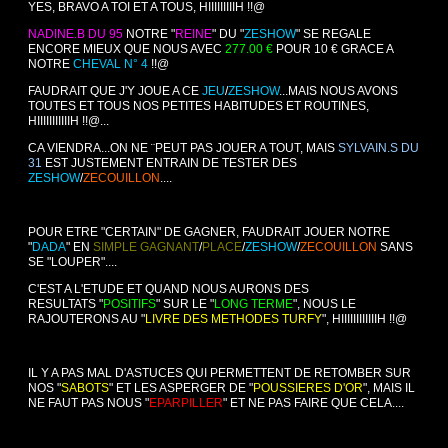
YES, BRAVO A TOI ET A TOUS, HIIIIIIIIIH !!@
NADINE.B DU 95
NOTRE "
REINE
" DU "
ZESHOW
" SE REGALE
ENCORE MIEUX QUE NOUS AVEC
277.00 €
POUR 10 € GRACE A
NOTRE
CHEVAL N° 4
!!@
FAUDRAIT QUE J'Y JOUE A CE
JEU
/
ZESHOW
...MAIS NOUS AVONS
TOUTES ET TOUS NOS PETITES HABITUDES ET ROUTINES,
HIIIIIIIIIIIH !!@...
CA VIENDRA...ON NE ¨PEUT PAS JOUER A TOUT, MAIS
SYLVAIN.S DU
31
EST JUSTEMENT ENTRAIN DE TESTER DES
ZESHOW
/
ZECOUILLON
....
POUR ETRE "CERTAIN" DE GAGNER, FAUDRAIT JOUER NOTRE
"
DADA
" EN
SIMPLE GAGNANT
/
PLACE
/
ZESHOW
/
ZECOUILLON
SANS
SE "LOUPER"....
C'EST A L'ETUDE ET QUAND NOUS AURONS DES
RESULTATS "
POSITIFS
" SUR LE "
LONG TERME
", NOUS LE
RAJOUTERONS AU "
LIVRE DES METHODES TURFY
", HIIIIIIIIIIIIH !!@
IL Y A PAS MAL D'ASTUCES QUI PERMETTENT DE RETOMBER SUR
NOS "
SABOTS
" ET LES ASPERGER DE "
POUSSIERES D'OR
", MAIS IL
NE FAUT PAS NOUS "
EPARPILLER
" ET NE PAS FAIRE QUE CELA....