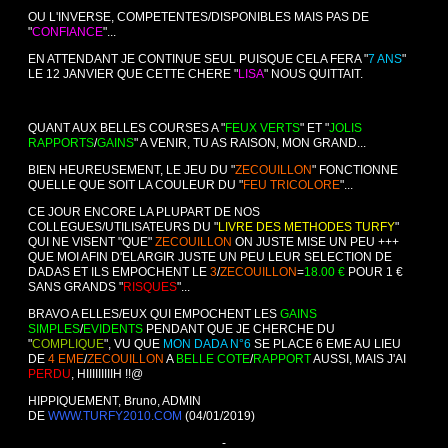
OU L'INVERSE, COMPETENTES/DISPONIBLES MAIS PAS DE
"
CONFIANCE
"...
EN ATTENDANT JE CONTINUE SEUL PUISQUE CELA FERA "
7 ANS
"
LE 12 JANVIER QUE CETTE CHERE "
LISA
" NOUS QUITTAIT.
QUANT AUX BELLES COURSES A "
FEUX VERTS
" ET "
JOLIS
RAPPORTS
/
GAINS
" A VENIR, TU AS RAISON, MON GRAND...
BIEN HEUREUSEMENT, LE JEU DU "
ZECOUILLON
" FONCTIONNE
QUELLE QUE SOIT LA COULEUR DU "
FEU TRICOLORE
"...
CE JOUR ENCORE LA PLUPART DE NOS
COLLEGUES/UTILISATEURS DU "
LIVRE DES METHODES TURFY
"
QUI NE VISENT "QUE"
ZECOUILLON
ON JUSTE MISE UN PEU +++
QUE MOI AFIN D'ELARGIR JUSTE UN PEU LEUR SELECTION DE
DADAS ET ILS EMPOCHENT LE
3
/
ZECOUILLON
=
18.00 €
POUR 1 €
SANS GRANDS "
RISQUES
"...
BRAVO A ELLES/EUX QUI EMPOCHENT LES
GAINS
SIMPLES
/
EVIDENTS
PENDANT QUE JE CHERCHE DU
"
COMPLIQUE
", VU QUE
MON DADA N°6
SE PLACE 6 EME AU LIEU
DE
4 EME
/
ZECOUILLON
A
BELLE COTE
/
RAPPORT
AUSSI, MAIS J'AI
PERDU
, HIIIIIIIIIH !!@
HIPPIQUEMENT, Bruno, ADMIN
DE
WWW.TURFY2010.COM
(04/01/2019)
-