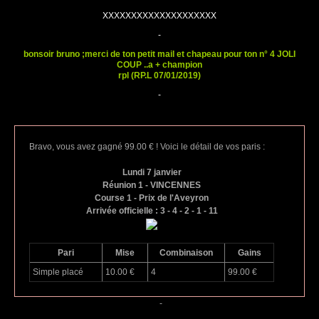
XXXXXXXXXXXXXXXXXXXX
-
bonsoir bruno ;merci de ton petit mail et chapeau pour ton n° 4 JOLI
COUP ..a + champion
rpl (RP.L 07/01/2019)
-
Bravo, vous avez gagné 99.00 € ! Voici le détail de vos paris :
Lundi 7 janvier
Réunion 1 - VINCENNES
Course 1 - Prix de l'Aveyron
Arrivée officielle : 3 - 4 - 2 - 1 - 11
Pari
Mise
Combinaison
Gains
Simple placé
10.00 €
4
99.00 €
-