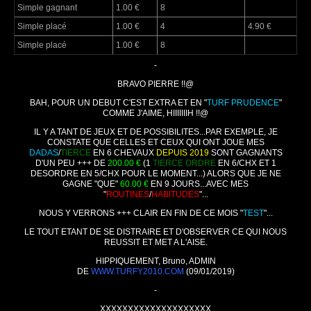
Simple gagnant
1.00 €
8
Simple placé
1.00 €
4
4.90 €
Simple placé
1.00 €
8
-
BRAVO PIERRE !!@
BAH, POUR UN DEBUT C'EST EXTRA ET EN "
TURF PRUDENCE
"
COMME J'AIME, HIIIIIIIH !!@
IL Y A TANT DE JEUX ET DE POSSIBILITES...PAR EXEMPLE, JE
CONSTATE QUE CELLES ET CEUX QUI ONT JOUE MES
DADAS
/
TIERCE
EN 6 CHEVAUX
DEPUIS 2019
SONT GAGNANTS
D'UN PEU +++ DE
200.00 €
(1
TIERCE ORDRE
EN 6/CHX ET 1
DESORDRE EN 5/CHX POUR LE MOMENT...) ALORS QUE JE NE
GAGNE "QUE"
60.00 €
EN 9 JOURS...AVEC MES
"
ROUTINES
/
HABITUDES
"...
NOUS Y VERRONS +++ CLAIR EN FIN DE CE MOIS "
TEST
"...
LE TOUT ETANT DE SE DISTRAIRE ET D'OBSERVER CE QUI NOUS
REUSSIT ET MET A L'AISE.
HIPPIQUEMENT, Bruno, ADMIN
DE
WWW.TURFY2010.COM
(09/01/2019)
-
XXXXXXXXXXXXXXXXXXXX