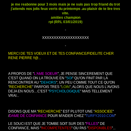
je me reabonne pour 3 mois mais je ne suis pas trop friand du trot
j'attends nos jolis feux verts du printemps .au plaisir de te lire tres
vite.
amities champion
rpl (RP.L 03/01/2019)
-
XXXXXXXXXXXXXXXXXXXX
-
MERCI DE TES VOEUX ET DE TES CONFIANCE/FIDELITE CHER
RENE PIERRE !!@...
A PROPOS DE "
L'AME SOEUR
", JE PENSE SINCEREMENT QUE
C'EST QUAND ON LA TROUVE EN "
SOI
" QU'ON FINIT PAR LA
RENCONTRER AU "
DEHORS
", UN PEU COMME TOUT CE QU'ON
"
RECHERCHE
" PARFOIS TRES "
LOIN
", ALORS QUE NOUS L'AVONS
DEJA EN NOUS....C'EST "
PSYCHOLOGIQUE
" MAIS TELLEMENT
VRAI...
DISONS QUE MA "
RECHERCHE
" EST PLUTOT UNE "
ASSOCIEE
"
/
DAME DE CONFIANCE
POUR M'AIDER CHEZ "
TURFY2010.COM
"
LE SOUCI EST QUE JE TOMBE SOIT SUR DES "
FILLES
" DE
CONFIANCE, MAIS "
INCOMPETENTES
" OU PAS "
DISPONIBLES
"...