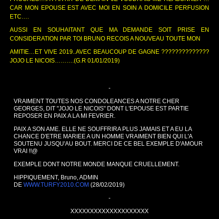
CAR MON EPOUSE EST AVEC MOI EN SOIN A DOMICILE PERFUSION
ETC….
AUSSI EN SOUHAITANT QUE MA DEMANDE SOIT PRISE EN
CONSIDERATION PAR TOI BRUNO RECOIS A NOUVEAU TOUTE MON
AMITIE…ET VIVE 2019..AVEC BEAUCOUP DE GAGNE ??????????????
JOJO LE NICOIS……….(G.R 01/01/2019)
-
VRAIMENT TOUTES NOS CONDOLEANCES A NOTRE CHER
GEORGES, DIT "JOJO LE NICOIS" DONT L'EPOUSE EST PARTIE
REPOSER EN PAIX A LA MI FEVRIER.
PAIX A SON AME. ELLE NE SOUFFRIRA PLUS JAMAIS ET A EU LA
CHANCE D'ETRE MARIEE A UN HOMME VRAIMENT BIEN QUI L'A
SOUTENU JUSQU'AU BOUT. MERCI DE CE BEL EXEMPLE D'AMOUR
VRAI !!@
EXEMPLE DONT NOTRE MONDE MANQUE CRUELLEMENT.
HIPPIQUEMENT, Bruno, ADMIN
DE
WWW.TURFY2010.COM
(28/02/2019)
-
XXXXXXXXXXXXXXXXXXXX