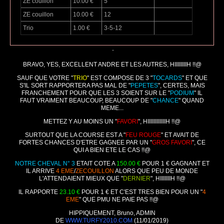
ZE couillon
10.00 €
5
ZE couillon
10.00 €
12
Trio
1.00 €
3-5-12
-
BRAVO, YES, EXCELLENT ANDRE ET LES AUTRES, HIIIIIIIIH !!@
SAUF QUE VOTRE "
TRIO
" EST COMPOSE DE 3 "
TOCARDS
" ET QUE
S'IL SORT RAPPORTERA PAS MAL DE "
PEPETES
", CERTES, MAIS
FRANCHEMENT POUR QUE LES 3 SOIENT SUR LE "
PODIUM
" IL
FAUT VRAIMENT BEAUCOUP, BEAUCOUP DE "
CHANCE
" QUAND
MEME...
METTEZ Y AU MOINS UN "
FAVORI
", HIIIIIIIIIIIIH !!@
SURTOUT QUE LA COURSE EST A "
FEU ROUGE
" ET AVAIT DE
FORTES CHANCES D'ETRE GAGNEE PAR UN "
GROS FAVORI
", CE
QUI A BIEN ETE LE CAS !!@
NOTRE CHEVAL N° 3
ETAIT COTE A
150.00 €
POUR 1 € GAGNANT ET
IL ARRIVE
4 EME
/
ZECOUILLON
ALORS QUE PEU DE MONDE
L'ATTENDAIENT MIEUX QUE "
DERNIER
", HIIIIIIIH !!@
IL RAPPORTE
23.10 €
POUR 1 € ET C'EST TRES BIEN POUR UN "
4
EME
" QUE PMU NE PAIE PAS !!@
HIPPIQUEMENT, Bruno, ADMIN
DE
WWW.TURFY2010.COM
(11/01/2019)