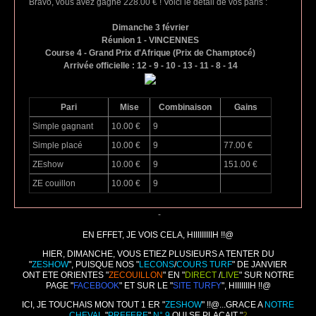
Bravo, vous avez gagné 228.00 € ! Voici le détail de vos paris :
Dimanche 3 février
Réunion 1 - VINCENNES
Course 4 - Grand Prix d'Afrique (Prix de Champtocé)
Arrivée officielle : 12 - 9 - 10 - 13 - 11 - 8 - 14
Pari
Mise
Combinaison
Gains
Simple gagnant
10.00 €
9
Simple placé
10.00 €
9
77.00 €
ZEshow
10.00 €
9
151.00 €
ZE couillon
10.00 €
9
-
EN EFFET, JE VOIS CELA, HIIIIIIIIIH !!@
HIER, DIMANCHE, VOUS ETIEZ PLUSIEURS A TENTER DU
"
ZESHOW
", PUISQUE NOS "
LECONS
/
COURS TURF
" DE JANVIER
ONT ETE ORIENTES "
ZECOUILLON
" EN "
DIRECT
/
LIVE
" SUR NOTRE
PAGE "
FACEBOOK
" ET SUR LE "
SITE TURFY
", HIIIIIIIH !!@
ICI, JE TOUCHAIS MON TOUT 1 ER "
ZESHOW
" !!@...GRACE A
NOTRE
CHEVAL
"
PREFERE
"
N° 9
QUI SE PLACAIT "
2