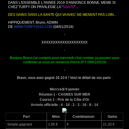
DANS L'ENSEMBLE L'ANNEE 2019 S'ANNONCE BONNE, MEME SI
CHEZ TURFY ON PRIVILEGIE LA "
SANTE
"....
DES GAINS SANS LA SANTE QUI VA AVEC NE MENENT PAS LOIN...
HIPPIQUEMENT, Bruno, ADMIN
DE
WWW.TURFY2010.COM
(08/01/2019)
-
XXXXXXXXXXXXXXXXXXXX
-
Bonjour Bruno j'ai compris pour mercredi c'est comme ça.pouvez vous
confirmer je vous en remercie.Pierre (P.T 09/01/2019)
-
Bravo, vous avez gagné 26.10 € ! Voici le détail de vos paris :
Mercredi 9 janvier
Réunion 1 - CAGNES SUR MER
Course 1 - Prix de la Côte d'Or
Arrivée officielle : 4 - 10 - 2 - 3 - 16 - 8 - 14
Pari
Mise
Combinaison
Gains
Simple gagnant
1.00 €
4
21.20 €