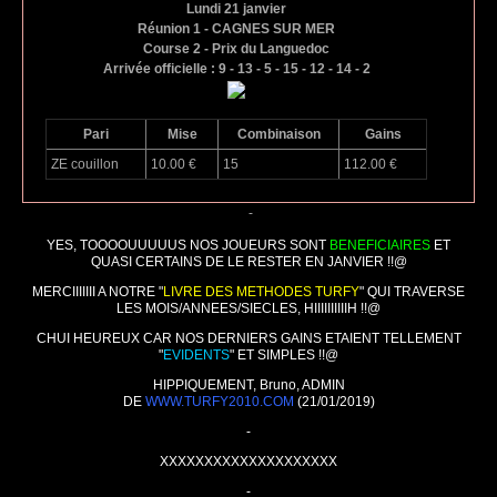
Lundi 21 janvier
Réunion 1 - CAGNES SUR MER
Course 2 - Prix du Languedoc
Arrivée officielle : 9 - 13 - 5 - 15 - 12 - 14 - 2
Pari
Mise
Combinaison
Gains
ZE couillon
10.00 €
15
112.00 €
-
YES, TOOOOUUUUUS NOS JOUEURS SONT
BENEFICIAIRES
ET
QUASI CERTAINS DE LE RESTER EN JANVIER !!@
MERCIIIIIII A NOTRE "
LIVRE DES METHODES TURFY
" QUI TRAVERSE
LES MOIS/ANNEES/SIECLES, HIIIIIIIIIIH !!@
CHUI HEUREUX CAR NOS DERNIERS GAINS ETAIENT TELLEMENT
"
EVIDENTS
" ET SIMPLES !!@
HIPPIQUEMENT, Bruno, ADMIN
DE
WWW.TURFY2010.COM
(21/01/2019)
-
XXXXXXXXXXXXXXXXXXXX
-