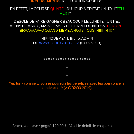
"
INVERSEMENTS
" DE FEUX TRICOLORES...
EN EFFET, LA COURSE
QUINTE+
DU JOUR MERITAIT UN JOLI "
FEU
VERT
"....
DESOLE DE FAIRE GAGNER BEAUCOUP LE LUNDI ET UN PEU
MOINS LE MARDI, MAIS L'ESSENTIEL ETANT DE NE PAS "
PERDRE
",
BRAAAAAAVO QUAND MEME A NOUS TOUS, HIIIIIIIH !!@
HIPPIQUEMENT, Bruno, ADMIN
DE
WWW.TURFY2010.COM
(07/02/2019)
-
XXXXXXXXXXXXXXXXXXXX
-
-
Yep turfy comme tu vois je poursuis les bénéfices avec tes bon conseils.
amitié andré (A.G 02/03.2019)
-
-
Bravo, vous avez gagné 120.00 € ! Voici le détail de vos paris :