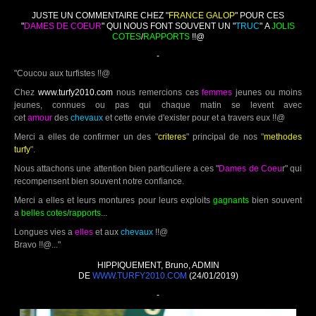
JUSTE UN COMMENTAIRE CHEZ "
FRANCE GALOP
" POUR CES
"
DAMES DE COEUR
" QUI NOUS FONT SOUVENT UN "
TRUC
" A
JOLIS
COTES
/
RAPPORTS
!!@
-
"Coucou aux turfistes !!@
Chez
www.turfy2010.com
nous remercions ces
femmes
jeunes ou moins
jeunes, connues ou pas qui chaque matin se levent avec
cet
amour
des
chevaux
et cette envie d'exister pour et a travers eux !!@
Merci a elles de confirmer un des "
criteres
" principal de nos "
methodes
turfy
".
Nous attachons une attention bien particuliere a ces "
Dames de Coeu
r" qui
recompensent bien souvent notre confiance.
Merci a elles et leurs montures pour leurs exploits
gagnants
bien souvent
a
belles cotes
/
rapports
...
Longues vies a
elles
et aux
chevaux
!!@
Bravo !!@..."
HIPPIQUEMENT, Bruno, ADMIN
DE
WWW.TURFY2010.COM
(24/01/2019)
-