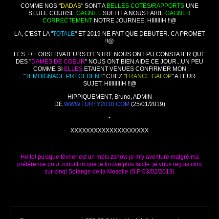
COMME NOS "
DADAS
" SONT A
BELLES COTES
/
RAPPORTS
UNE
SEULE COURSE
GAGNEE
SUFFIT A NOUS FAIRE
GAGNER
CORRECTEMENT
NOTRE JOURNEE, HIIIIIIIH !!@
LA, C'EST LA "
TOTALE
" ET 2019 NE FAIT QUE DEBUTER. CA PROMET
!!@
LES +++ OBSERVATEURS D'ENTRE NOUS ONT PU CONSTATER QUE
DES "
DAMES DE COEUR
" NOUS ONT BIEN AIDE CE JOUR...UN PEU
COMME SI
ELLES
ETAIENT VENUES CONFIRMER MON
"
TEMOIGNAGE PRECEDENT
" CHEZ "
FRANCE GALOP
" A LEUR
SUJET, HIIIIIIIIIH !!@
HIPPIQUEMENT, Bruno, ADMIN
DE
WWW.TURFY2010.COM
(25/01/2019)
-
XXXXXXXXXXXXXXXXXXXX
-
Hello! puisque février est un mois zshow je m'y aventure malgré ma
préférence pour zcouillon que je trouve plus facile. je vous reçois cinq
sur cinq! Solange de la Moselle (S.P 03/02/2019)
-