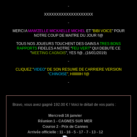
-
XXXXXXXXXXXXXXXXXXXX
-
MERCI A
MAM'ZELLE MICKAELLE MICHEL
ET "
BIBI VOICE
" POUR
NOTRE COUP DE MAITRE DU JOUR !!@
TOUS NOS JOUEURS TOUCHENT DES GAINS A
TRES BONS
RAPPORTS
FIDELES A NOTRE "
FEU VERT
" QUI DEBUTE CE
"
MEETING CAGNOIS
", YES !!@...(16/01/2019)
-
CLIQUEZ "
VIDEO
" DE SON RESUME DE CARRIERE VERSION
"
CHINOISE
", HIIIIIIIIH !!@
-
Bravo, vous avez gagné 192.00 € ! Voici le détail de vos paris :
Mercredi 16 janvier
Réunion 1 - CAGNES SUR MER
Course 2 - Prix de Cannes
Arrivée officielle : 11 - 16 - 5 - 17 - 7 - 13 - 12