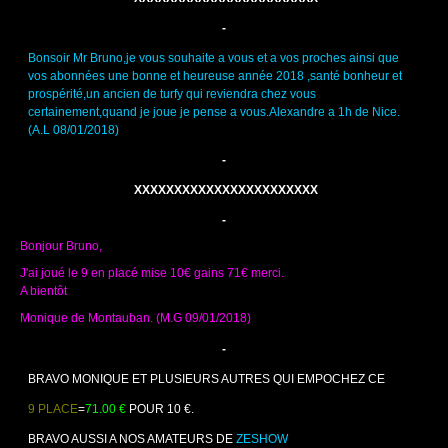
-
Bonsoir Mr Bruno,je vous souhaite a vous et a vos proches ainsi que
vos abonnées une bonne et heureuse année 2018 ,santé bonheur et
prospérité,un ancien de turfy qui reviendra chez vous
certainement,quand je joue je pense a vous.Alexandre a 1h de Nice.
(A.L 08/01/2018)
-
XXXXXXXXXXXXXXXXXXXXXXX
-
Bonjour Bruno,
J'ai joué le 9 en placé mise 10€ gains 71€ merci.
A bientôt
Monique de Montauban. (M.G 09/01/2018)
-
BRAVO MONIQUE ET PLUSIEURS AUTRES QUI EMPOCHEZ CE 
9 PLACE
=
71.00 €
 POUR 10 €.
BRAVO AUSSI A NOS AMATEURS DE 
ZESHOW