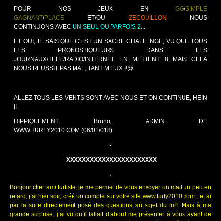
POUR NOS JEUX EN
GG
/
SIMPLE
GAGNANT
/
PLACE
ET/OU
ZECOUILLON
NOUS
CONTINUONS AVEC
UN SEUL OU PARFOIS 2
...
ET OUI, JE SAIS QUE C'EST UN SACRE CHALLENGE, VU QUE TOUS
LES PRONOSTIQUEURS DANS LES
JOURNAUX/TELE/RADIO/INTERNET EN METTENT 8...MAIS CELA
NOUS REUSSIT PAS MAL, TANT MIEUX !!@
ALLEZ TOUS LES VENTS SONT AVEC NOUS ET ON CONTINUE, HEIN
!!
HIPPIQUEMENT, Bruno, ADMIN DE
WWW.TURFY2010.COM
(06/01/018)
-
XXXXXXXXXXXXXXXXXXXXXXX
-
Bonjour cher ami turfiste, je me permet de vous envoyer un mail un peu en
retard, j’ai hier soir, créé un compte sur votre site
www.turfy2010.com
, et ai
par la suite directement posé des questions au sujet du turf. Mais à ma
grande surprise, j’ai vu qu’il fallait d’abord me présenter à vous avant de