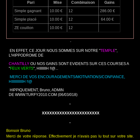
Pari
Mise
Combinaison
Gains
Simple gagnant
10.00 €
12
286.00 €
Simple placé
10.00 €
12
64.00 €
ZE couillon
10.00 €
12
-
EN EFFET, CE JOUR NOUS SOMMES SUR NOTRE "
TEMPLE
",
L'HIPPODROME DE
CHANTILLY
OU NOS GAINS SONT EVIDENTS SUR CES COURSES A
"
FEUX VERTS
", HIIIIIIIH !!@...
MERCI DE VOS ENCOURAGEMENTS/MOTIVATIONS/CONFIANCE,
HIIIIIIIIIIIIH !!@
HIPPIQUEMENT, Bruno, ADMIN
DE
WWW.TURFY2010.COM
(06/03/018)
-
XXXXXXXXXXXXXXXXXXXXXXX
-
Bonsoir Bruno
Merci de votre réponse. Effectivement je n'avais pas lu tout sur votre site.