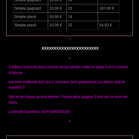
Simple gagnant
10.00 €
15
187.00 €
Simple placé
10.00 €
14
Simple placé
10.00 €
15
54.00 €
-
XXXXXXXXXXXXXXXXXXXXXXX
-
Euréka c'est turfy tous cracher et j'ai hesiter entre le dada 3 et 5 comme
propose
ton livre méthode turf. les 2 chevaux sont gagnant et j'ai retenu que le
numéro 5
Moi je dis bravo quand même. J'avais déja gagner 2 fois sur le mois de
mars
à bientôt Sandrine. (S.P 04/03/2018)
-