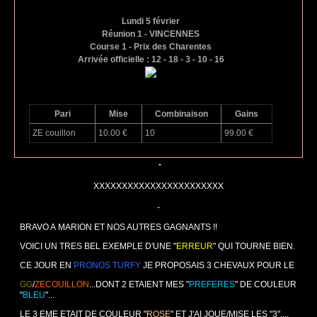
Lundi 5 février
Réunion 1 - VINCENNES
Course 1 - Prix des Charentes
Arrivée officielle : 12 - 18 - 3 - 10 - 16
Pari
Mise
Combinaison
Gains
ZE couillon
10.00 €
10
99.00 €
-
XXXXXXXXXXXXXXXXXXXXXXX
-
BRAVO A MARION ET NOS AUTRES GAGNANTS !!
VOICI UN TRES BEL EXEMPLE D'UNE "
ERREUR
" QUI TOURNE BIEN.
CE JOUR EN
PRONOS TURFY
JE PROPOSAIS 3 CHEVAUX POUR LE
GG
/
ZECOUILLON
...DONT 2 ETAIENT MES "
PREFERES
" DE COULEUR
"
BLEU
"...
LE 3 EME ETAIT DE COULEUR "
ROSE
" ET J'AI JOUE/MISE LES "3"....