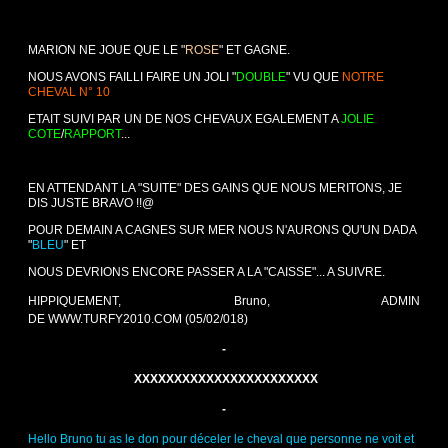
MARION NE JOUE QUE LE "
ROSE
" ET GAGNE.
NOUS AVONS FAILLI FAIRE UN JOLI "
DOUBLE
" VU QUE
NOTRE
CHEVAL N° 10
ETAIT SUIVI PAR UN DE NOS CHEVAUX EGALEMENT A
JOLIE
COTE
/
RAPPORT
...
EN ATTENDANT LA "SUITE" DES GAINS QUE NOUS MERITONS, JE
DIS JUSTE BRAVO !!@
POUR DEMAIN A CAGNES SUR MER NOUS N'AURONS QU'UN DADA
"
BLEU
" ET
NOUS DEVRIONS ENCORE PASSER A LA "CAISSE"... A SUIVRE.
HIPPIQUEMENT, Bruno, ADMIN
DE
WWW.TURFY2010.COM
(05/02/018)
-
XXXXXXXXXXXXXXXXXXXXXXX
-
Hello Bruno tu as le don pour déceler le cheval que personne ne voit et