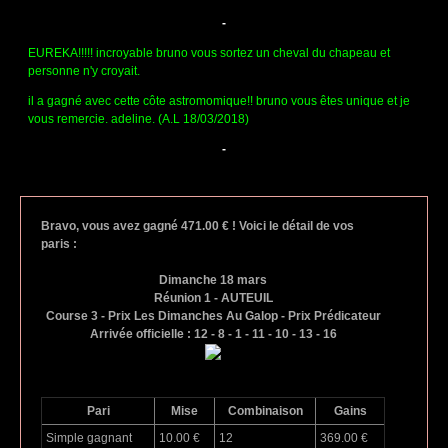
-
EUREKA!!!!! incroyable bruno vous sortez un cheval du chapeau et
personne n'y croyait.
il a gagné avec cette côte astromomique!! bruno vous êtes unique et je
vous remercie. adeline. (A.L 18/03/2018)
-
Bravo, vous avez gagné 471.00 € ! Voici le détail de vos
paris :
Dimanche 18 mars
Réunion 1 - AUTEUIL
Course 3 - Prix Les Dimanches Au Galop - Prix Prédicateur
Arrivée officielle : 12 - 8 - 1 - 11 - 10 - 13 - 16
Pari
Mise
Combinaison
Gains
Simple gagnant
10.00 €
12
369.00 €