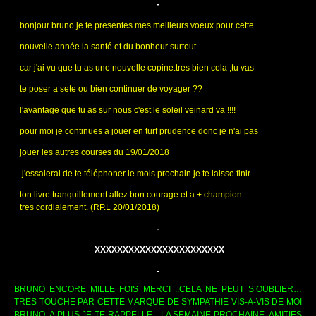
-
bonjour bruno je te presentes mes meilleurs voeux pour cette 
nouvelle année la santé et du bonheur surtout 
car j'ai vu que tu as une nouvelle copine.tres bien cela ;tu vas 
te poser a sete ou bien continuer de voyager ?? 
l'avantage que tu as sur nous c'est le soleil veinard va !!!!
pour moi je continues a jouer en turf prudence donc je n'ai pas 
jouer les autres courses du 19/01/2018
.j'essaierai de te téléphoner le mois prochain je te laisse finir 
ton livre tranquillement.allez bon courage et a + champion .
tres cordialement. (RP.L 20/01/2018)
-
XXXXXXXXXXXXXXXXXXXXXXX
-
BRUNO ENCORE MILLE FOIS MERCI ..CELA NE PEUT S’OUBLIER…
TRES TOUCHE PAR CETTE MARQUE DE SYMPATHIE VIS-A-VIS DE MOI
BRUNO..A PLUS JE TE RAPPELLE…LA SEMAINE PROCHAINE..AMITIES