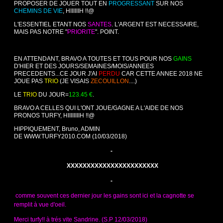
PROPOSER DE JOUER TOUT EN
PROGRESSANT
SUR NOS
CHEMINS DE VIE
, HIIIIIIH !!@
L'ESSENTIEL ETANT NOS
SANTES
. L'ARGENT EST NECESSAIRE,
MAIS PAS NOTRE "
PRIORITE
". POINT.
EN ATTENDANT, BRAVO A TOUTES ET TOUS POUR NOS
GAINS
D'HIER ET DES JOURS/SEMAINES/MOIS/ANNEES
PRECEDENTS...CE JOUR J'AI
PERDU
CAR CETTE ANNEE 2018 NE
JOUE PAS
TRIO
(JE VISAIS
ZECOUILLON
....)
LE
TRIO
DU JOUR=
123.45 €
.
BRAVO A CELLES QUI L'ONT JOUE/GAGNE A L'AIDE DE NOS
PRONOS TURFY
, HIIIIIIIIH !!@
HIPPIQUEMENT, Bruno, ADMIN
DE
WWW.TURFY2010.COM
(10/03/2018)
-
XXXXXXXXXXXXXXXXXXXXXXX
-
comme souvent ces dernier jour les gains sont ici et la cagnotte se
remplit à vue d'oeil.
Merci turfy!! à trés vite Sandrine. (S.P 12/03/2018)