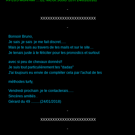
A PLUS MON AMI ….LE NICOI..JOJO. (G.R 24/01/2018)
-
 XXXXXXXXXXXXXXXXXXXXXXX
-
Bonsoir Bruno,
Je sais ,je sais :je me fait discret......
Mais je te suis au travers de tes mails et sur le site....
Je tenais juste à te féliciter pour tes pronostics et surtout
avec si peu de chevaux donnés!!
Je suis tout particulièrement tes "dadas" 
J'ai toujours eu envie de compléter cela par l'achat de tes 
méthodes turfy,
Vendredi prochain ,je te contacterais......
Sincères amitiés .
Gérard du 49 ..........(24/01/2018)
-
 XXXXXXXXXXXXXXXXXXXXXXX
-