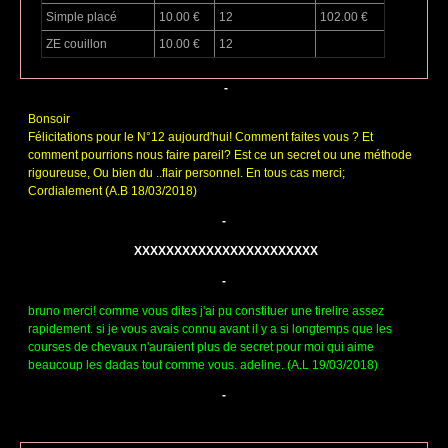
Simple placé
10.00 €
12
102.00 €
ZE couillon
10.00 €
12
-
Bonsoir
Félicitations pour le N°12 aujourd'hui! Comment faites vous ? Et
comment pourrions nous faire pareil? Est ce un secret ou une méthode
rigoureuse, Ou bien du ..flair personnel. En tous cas merci;
Cordialement (A.B 18/03/2018)
-
XXXXXXXXXXXXXXXXXXXXXXX
-
bruno merci! comme vous dites j'ai pu constituer une tirelire assez
rapidement. si je vous avais connu avant il y a si longtemps que les
courses de chevaux n'auraient plus de secret pour moi qui aime
beaucoup les dadas tout comme vous. adeline. (A.L 19/03/2018)
-