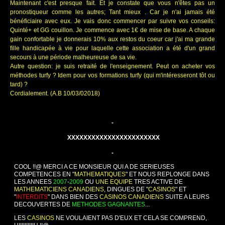
Maintenant c'est presque fait. Et je constate que vous n'êtes pas un
pronostiqueur comme les autres; Tant mieux . Car je n'ai jamais été
bénéficiaire avec eux. Je vais donc commencer par suivre vos conseils:
Quinté+ et GG couillon. Je commence avec 1€ de mise de base. A chaque
gain confortable je donnerais 10% aux restos du coeur car j'ai ma grande
fille handicapée à vie pour laquelle cette association a été d'un grand
secours à une période malheureuse de sa vie.
Autre question: je suis retraité de l'enseignement. Peut on acheter vos
méthodes turfy ? Idem pour vos formations turfy (qui m'intéresseront tôt ou
tard) ?
Cordialement. (A.B 10/03/02018)
-
XXXXXXXXXXXXXXXXXXXXXXX
-
COOL !!@ MERCI A CE MONSIEUR QUI A DE SERIEUSES
COMPETENCES EN "
MATHEMATIQUES
" ET NOUS REPLONGE DANS
LES ANNEES
2007
-
2009
OU
UNE EQUIPE
TRES ACTIVE DE
MATHEMATICIENS CANADIENS
, DINGUES DE "
CASINOS
" ET
"
INTERDITS
" DANS BIEN DES
CASINOS CANADIENS
SUITE A LEURS
DECOUVERTES DE
METHODES GAGNANTES
...
LES
CASINOS
NE VOULAIENT PAS D'EUX ET CELA SE COMPREND,