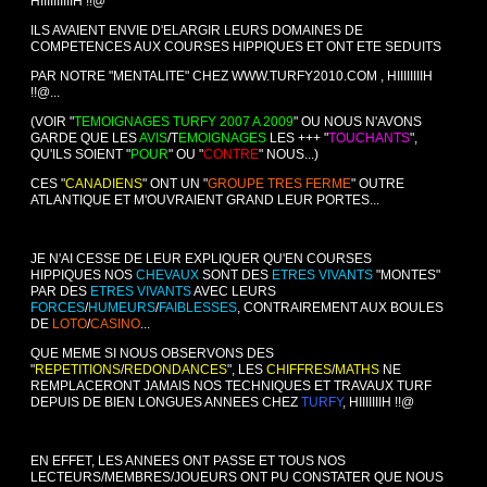
HIIIIIIIIIIH !!@
ILS AVAIENT ENVIE D'ELARGIR LEURS DOMAINES DE
COMPETENCES AUX COURSES HIPPIQUES ET ONT ETE SEDUITS
PAR NOTRE "MENTALITE" CHEZ
WWW.TURFY2010.COM
, HIIIIIIIIH
!!@...
(VOIR "
TEMOIGNAGES TURFY 2007 A 2009
" OU NOUS N'AVONS
GARDE QUE LES
AVIS
/T
EMOIGNAGES
LES +++ "
TOUCHANTS
",
QU'ILS SOIENT "
POUR
" OU "
CONTRE
" NOUS...)
CES "
CANADIENS
" ONT UN "
GROUPE TRES FERME
" OUTRE
ATLANTIQUE ET M'OUVRAIENT GRAND LEUR PORTES...
JE N'AI CESSE DE LEUR EXPLIQUER QU'EN COURSES
HIPPIQUES NOS
CHEVAUX
SONT DES
ETRES VIVANTS
"MONTES"
PAR DES
ETRES VIVANTS
AVEC LEURS
FORCES
/
HUMEURS
/
FAIBLESSES
, CONTRAIREMENT AUX BOULES
DE
LOTO
/
CASINO
...
QUE MEME SI NOUS OBSERVONS DES
"
REPETITIONS
/
REDONDANCES
", LES
CHIFFRES
/
MATHS
NE
REMPLACERONT JAMAIS NOS TECHNIQUES ET TRAVAUX TURF
DEPUIS DE BIEN LONGUES ANNEES CHEZ
TURFY
, HIIIIIIIH !!@
EN EFFET, LES ANNEES ONT PASSE ET TOUS NOS
LECTEURS/MEMBRES/JOUEURS ONT PU CONSTATER QUE NOUS