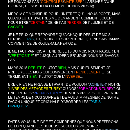
NE POUVONS PAS "
CONTROLER
/
MAITRISER
" L'ARRIVEE D'UNE
COURSE, DE NOS JEUX OU MEME DE NOS VIES !!@...
MERCI A CE MONSIEUR POUR L'INTERET QU'IL NOUS PORTE, MAIS
QUAND LUI ET D'AUTRES ME DEMANDENT COMMENT JOUER
POUR ETRE "
CERTAIN
" DE NE PAS
PERDRE
DE PLUMES ET DE
GAGNER
...
JE NE PEUX QUE REPONDRE QU'A CHAQUE DEBUT DE MOIS
DEPUIS
11 ANS
, ICI, EN DIRECT SUR INTERNET, JE NE SAIS JAMAIS
COMMENT SE DEROULERA LA PERIODE...
IL ME FAUT PARFOIS ATTENDRE LE 15 DU MOIS POUR PASSER EN
"
VERT
/
POSITIF
" ET JUSQU'AU "DERNIER" JOUR NOUS NE SAVONS
PAS...
MARS 2018
DEBUTE
PLUTOT
BIEN
, MAIS CURIEUSEMENT, JE
PREFERE LES MOIS QUI COMMENCENT
PENIBLEMENT
ET SE
TERMINENT
BIEN
, PLUTOT QUE L'
INVERSE
...
BREF, RIEN NE PRESSE ET AVANT DE VOULOIR "
ACHETER
" NOTRE
"
LIVRE DES METHODES TURFY
" OU NOS "
FORMATIONS TURFY
", OU
ENCORE NOS "
PRONOS TURFY
", JE VOUS PROPOSE DE PRENDRE
LE TEMPS DE NOUS SUIVRE ET DE VOUS IMPREGNER DE NOTRE
FACON UNIQUE ET ORIGINALE D'ABORDER LES "
PARIS
HIPPIQUES
"...
FAITES VOUS UNE IDEE ET COMPRENEZ QUE NOUS PREFERONS
DE LOIN QUAND LES JOUEUSES/JOUEURS/MEMBRES