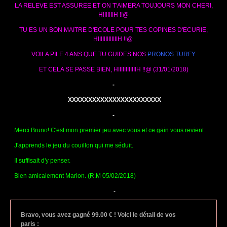
LA RELEVE EST ASSUREE ET ON T'AIMERA TOUJOURS MON CHERI,
HIIIIIIIH !!@
TU ES UN BON MAITRE D'ECOLE POUR TES COPINES D'ECURIE,
HIIIIIIIIIIIIIH !!@
VOILA PILE 4 ANS QUE TU GUIDES NOS
PRONOS TURFY
ET CELA SE PASSE BIEN, HIIIIIIIIIIIIH !!@ (31/01/2018)
-
XXXXXXXXXXXXXXXXXXXXXXX
-
Merci Bruno! C'est mon premier jeu avec vous et ce gain vous revient.
J'apprends le jeu du couillon qui me séduit.
Il suffisait d'y penser.
Bien amicalement Marion. (R.M 05/02/2018)
-
Bravo, vous avez gagné 99.00 € ! Voici le détail de vos
paris :