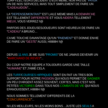
TURFY/LECTEURS DECIDENT D'EUX MEME, NON PAS DE "
PAYER
"
UN DE NOS SERVICES, MAIS TOUT SIMPLEMENT DE FAIRE UN
"
CADEAU
/
DON
"...
LA "
DEPENSE
/
MONTANT
" EST LA/LE MEME MAIS LA
DEMARCHE
EST TELLEMENT
DIFFERENTE
ET VOUS
AIDERA
TELLEMENT
MIEUX
, VOUS VERREZ !!@
PARFOIS DES JOUEUSES/JOUEURS SONT HEUREUX DE FAIRE UN
"
CADEAU
" A BRUNO....
CA ME TOUCHE DAVANTAGE QU'UN "
PAIEMENT
" ET DONNE ENVIE
DE FAIRE UN "
GESTE
" AUSSI, HIIIIIIIIH !!@
DEPUIS
11 ANS
JE ME SUIS "
PROMIS
" DE NE JAMAIS DEVENIR UN
"
MARCHAND DE REVES
"...
DU COUP NOTRE EQUIPE A TOUJOURS GARDE UNE TAILLE
"
HUMAINE
" ET J'AIME CELA.
LES
TURF
/
COURSES HIPPIQUES
SONT EN FAIT UN TRES BON
SUPPORT POUR NOTRE
PASSION
QUI NOUS PERMET DE
GAGNER
UN PEU D'ARGENT ASSEZ SOUVENT, CERTES, MAIS C'EST NOS
PETITES
VICTOIRES
DANS TOUS NOS
COMBATS DE VIE
QUI NOUS
EPANOUISSENT, HIIIIIIIH !!@
NOUS SOMMES TELLEMENT DIFFERENTS DE LA
"
CONCURRENCE
"...
NI LES MEILLEURS, NI LES MOINS BONS....JUSTE LES
SEULS
A