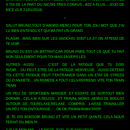
A TOI DE LA PART DU NICOIS TRES CONFUS…BZZ A PLUS….JOJO DE
NICE (G.R 21/01/2018)
-
SALUT BRUNO,TOUT D’ABORD MERCI POUR TON JOLI MOT QUE J’AI
LU BIEN ENTENDU ET QUI MA FAIT UN GRAND
PLAISIR…MAIS BIEN SUR LES GNOCHIS SONT LA ET ON ATTEND DE
TE VOIR………
BRUNO TU EST UN BATTANT,CAR POUR FAIRE TOUT CE QUE TU FAIT
NON SEULEMENT POUR TOI MAIS ENVERS LES
AUTRES AUSSI………….C’EST DE LA FATIGUE QUE TU DOIS
AVOIR….OU PEUT ETRE DE LA FATIGUE NERVEUSE…AUSSI DETEND
TOI..CETTE FATIGUE PEUT T’ENTRAINER DANS UN ETAT DE STRESS
OU D’ANXIETE…UN REMEDE A TOUT CELA REPREND VITE TON TRAIN
TRAIN
UN PEU DE SPORT,BIEN MANGER, ET ESSAYE DE SURTOUT BIEN
DORMIR…CELA M ’A REUSSI…ET TRAVAIL MOINS ,MOINS DE BOULOT
AUTOUR DE TOI,RELAXE,RELAXE…COMPRIS….LAISSE TRAVAILLER
UN PEU TON ENTOURAGE….. OK.OK.!!!!!HIHIHIHIIHI !!!!!!!!!!!
JE TE DIS BONSOIR BRUNO..ET VITE UN PETIT QUINTE..CELA NOUS
FERAIT DU BIEN !!!!