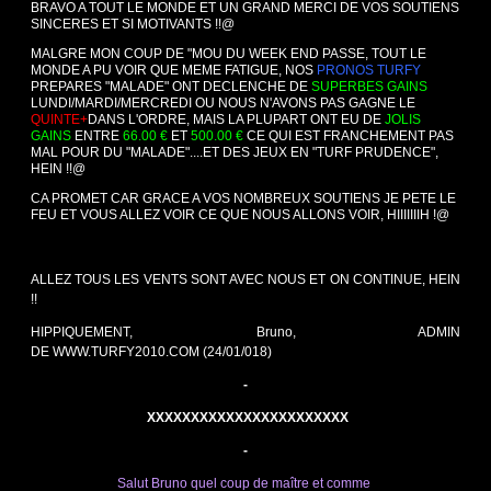
BRAVO A TOUT LE MONDE ET UN GRAND MERCI DE VOS SOUTIENS
SINCERES ET SI MOTIVANTS !!@
MALGRE MON COUP DE "MOU DU WEEK END PASSE, TOUT LE
MONDE A PU VOIR QUE MEME FATIGUE, NOS
PRONOS TURFY
PREPARES "MALADE" ONT DECLENCHE DE
SUPERBES GAINS
LUNDI/MARDI/MERCREDI OU NOUS N'AVONS PAS GAGNE LE
QUINTE+
DANS L'ORDRE, MAIS LA PLUPART ONT EU DE
JOLIS
GAINS
ENTRE
66.00 €
ET
500.00 €
CE QUI EST FRANCHEMENT PAS
MAL POUR DU "MALADE"....ET DES JEUX EN "TURF PRUDENCE",
HEIN !!@
CA PROMET CAR GRACE A VOS NOMBREUX SOUTIENS JE PETE LE
FEU ET VOUS ALLEZ VOIR CE QUE NOUS ALLONS VOIR, HIIIIIIIH !@
ALLEZ TOUS LES VENTS SONT AVEC NOUS ET ON CONTINUE, HEIN
!!
HIPPIQUEMENT, Bruno, ADMIN
DE
WWW.TURFY2010.COM
(24/01/018)
-
XXXXXXXXXXXXXXXXXXXXXXX
-
Salut Bruno quel coup de maître et comme 