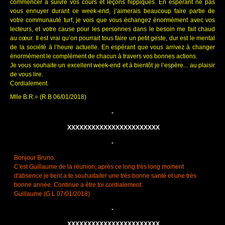
commencer a suivre vos cours et leçons hippiques. En espérant ne pas
vous ennuyer durant ce week-end, j’aimerais beaucoup faire partie de
votre communauté turf, je vois que vous échangez énormément avec vos
lecteurs, et votre cause pour les personnes dans le besoin me fait chaud
au cœur. Il est vrai qu’on pourrait tous faire un petit geste, dur est le mental
de la société à l’heure actuelle. En espérant que vous arrivez à changer
énormément le complément de chacun à travers vos bonnes actions.
Je vous souhaite un excellent week-end et à bientôt je l’espère... au plaisir
de vous lire.
Cordialement.
Mlle B.R.= (R.B 06/01/2018)
-
XXXXXXXXXXXXXXXXXXXXXXX
-
Bonjour Bruno.
C'est Guillaume de la réunion, après ce long très long moment
d'absence je tient a te souhaitaiter une très bonne santé et une très
bonne année. Continue a être toi cordialement.
Guillaume (G.L 07/01/2018)
-
XXXXXXXXXXXXXXXXXXXXXXX